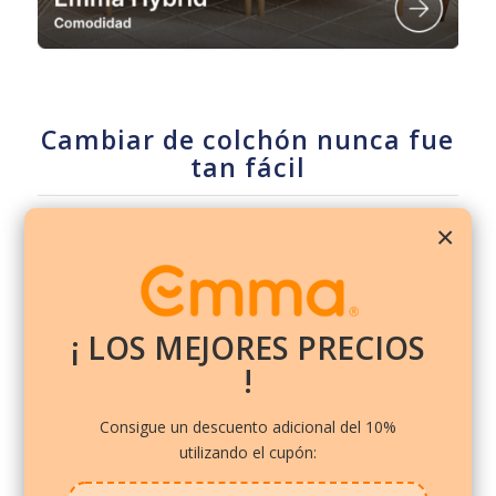
Cambiar de colchón nunca fue
tan fácil
×
EMMA, EL COCHÓN MÁS
PREMIADO
Desde 2017 el colchón más precio en
¡ LOS MEJORES PRECIOS
Europa.
Saber más ….
!
LA DIFERENCIA DEL RESTO
COLCHONES
Consigue un descuento adicional del 10%
El colchón Emma es un colchón que es
utilizando el cupón:
cómodo para cualquier tipo de cuerpo, con
gran adaptabilidad e independencia de