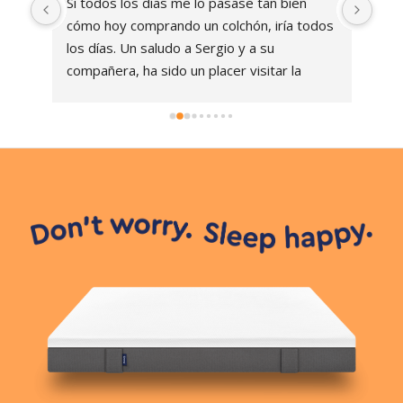
Si todos los días me lo pasase tan bien 
La 
o 
cómo hoy comprando un colchón, iría todos 
rea
los días. Un saludo a Sergio y a su 
que
o 
compañera, ha sido un placer visitar la 
dur
tienda y realizar la compra  ☺️
con
sólo